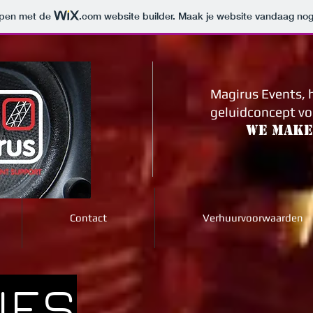
orpen met de
.com
website builder. Maak je website vandaag nog
Magirus Events, h
geluidconcept v
We make
Contact
Verhuurvoorwaarden
IES