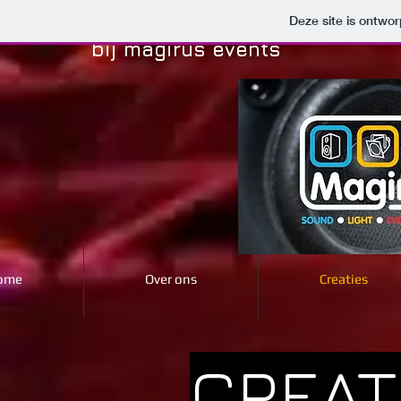
Deze site is ontw
bij magirus events
ome
Over ons
Creaties
CREAT