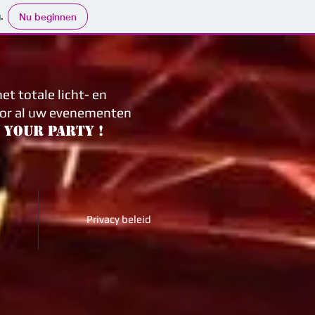
.
Nu beginnen
et totale licht- en
oor al uw evenementen
 your party !
Privacy beleid